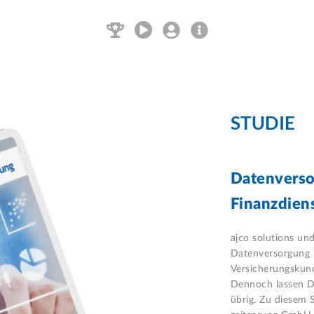
STUDIE
Daten­vers
Finanz­diens
ajco solutions und
Datenversorgung i
Versicherungskund
Dennoch lassen D
übrig. Zu diesem