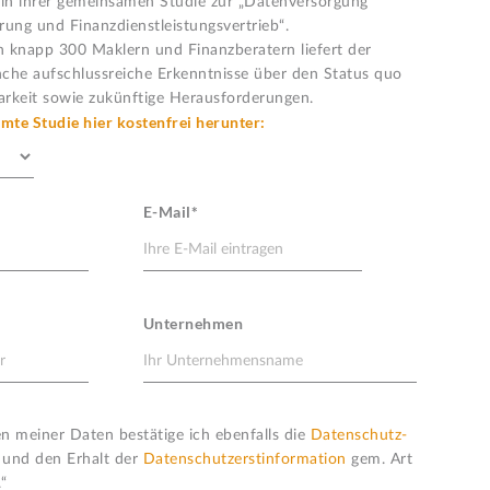
in ihrer gemeinsamen Studie zur „Datenversorgung
rung und Finanzdienstleistungsvertrieb“.
 knapp 300 Maklern und Finanzberatern liefert der
che aufschlussreiche Erkenntnisse über den Status quo
rkeit sowie zukünftige Herausforderungen.
amte Studie hier kostenfrei herunter:
E-Mail*
Unternehmen
 meiner Daten bestätige ich ebenfalls die
Daten­schutz­
und den Erhalt der
Daten­schutz­erstinformation
gem. Art
“