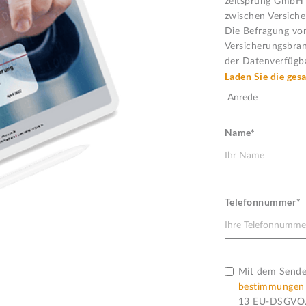
zeitsprung GmbH 
zwischen Versiche
Die Befragung von
Versicherungsbran
der Datenverfügba
Laden Sie die ges
Name*
Telefonnummer*

Mit dem Senden
bestimmungen
13 EU-DSGVO.