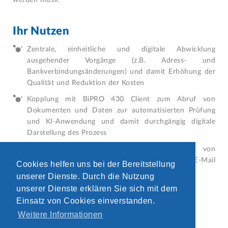
Ihr Nutzen
Zentrale, einheitliche und digitale Abwicklung
ausgehender Vorgänge (z.B. Adress- und
Bankverbindungsänderungen) und damit Erhöhung der
Qualität und Reduktion der Kosten
Kopplung mit BiPRO 430 Client zum Abruf von
Dokumenten und Daten zur automatisierten Prüfung
und KI-Anwendung und damit durchgängig digitale
Darstellung des Prozess
Multikanalfähigkeit ermöglicht Integration von
Versicherern ohne BiPRO-Schnittstellen über E-Mail
Cookies helfen uns bei der Bereitstellung
und Postbrief ohne Ihr Zutun
unserer Dienste. Durch die Nutzung
unserer Dienste erklären Sie sich mit dem

mehr Informationen
Einsatz von Cookies einverstanden.
Weitere Informationen